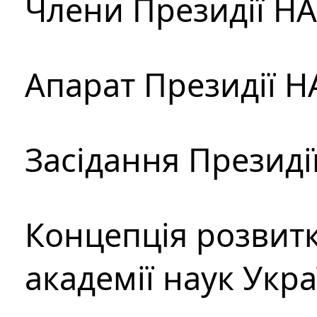
Члени Президії Н
Апарат Президії Н
Засідання Президі
Концепція розвитк
академії наук Укр