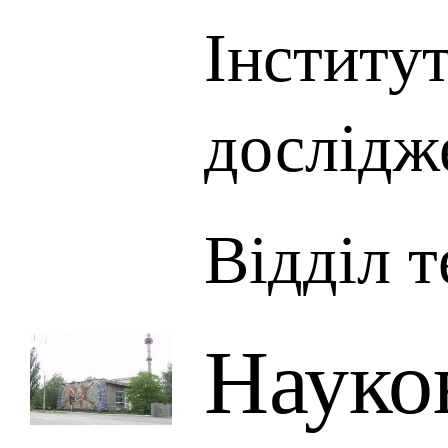
Інститу
дослідж
Відділ т
Науко