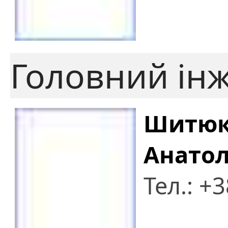
Головний ін
Шитюк 
Анато
Тел.: +