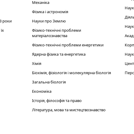
Механіка
Наук
Фізика і астрономія
Діял
3 роки
Науки про Землю
Наук
їх
Фізико-технічні проблеми
матеріалознавства
Акад
Фізико-технічні проблеми енергетики
Корп
Ядерна фізика та енергетика
Наук
Хімія
Цент
Біохімія, фізіологія і молекулярна біологія
Перс
Загальна біологія
Економіка
Історія, філософія та право
Література, мова та мистецтвознавство