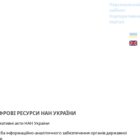
Персональни
кабінет
Корпоративн
портал
РОВІ РЕСУРСИ НАН УКРАЇНИ
ативні акти НАН України
ба інформаційно-аналітичного забезпечення органів державної
и