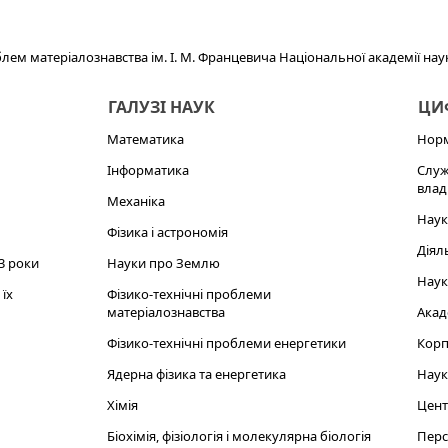
блем матеріалознавства ім. І. М. Францевича Національної академії нау
ГАЛУЗІ НАУК
ЦИФ
Математика
Норм
Інформатика
Служ
влад
Механіка
Наук
Фізика і астрономія
Діял
3 роки
Науки про Землю
Наук
їх
Фізико-технічні проблеми
матеріалознавства
Акад
Фізико-технічні проблеми енергетики
Корп
Ядерна фізика та енергетика
Наук
Хімія
Цент
Біохімія, фізіологія і молекулярна біологія
Перс