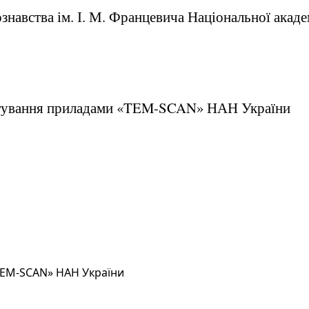
знавства ім. І. М. Францевича Національної акаде
стування приладами «TEM-SCAN» НАН України
TEM-SCAN» НАН України