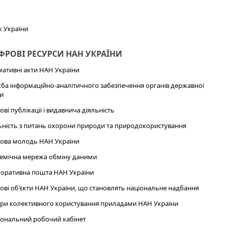
к України
РОВІ РЕСУРСИ НАН УКРАЇНИ
ативні акти НАН України
ба інформаційно-аналітичного забезпечення органів державної
и
ові публікації і видавнича діяльність
ьність з питань охорони природи та природокористування
ова молодь НАН України
емічна мережа обміну даними
оративна пошта НАН України
ові об'єкти НАН України, що становлять національне надбання
ри колективного користування приладами НАН України
ональний робочий кабінет