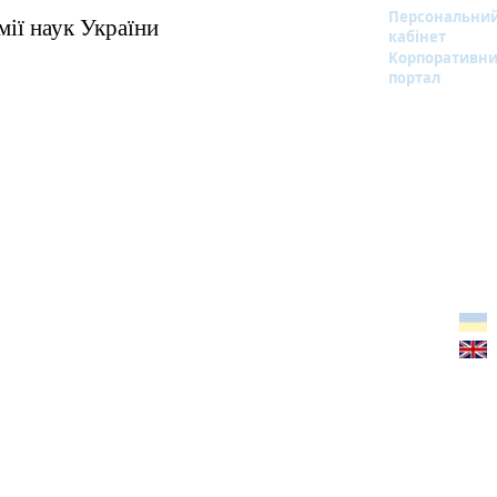
Персональни
мії наук України
кабінет
Корпоративн
портал