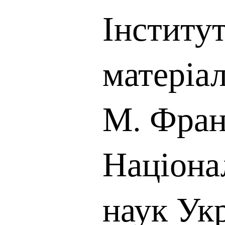
Інститу
матеріал
М. Фран
Націона
наук Ук