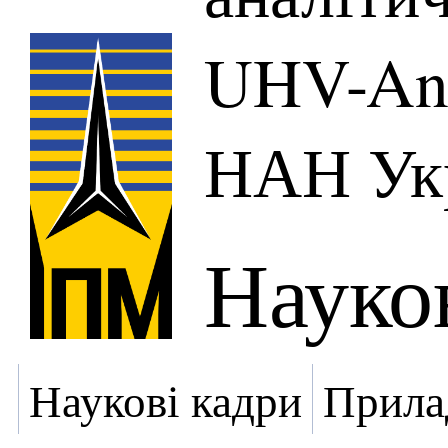
UHV-Ana
НАН Ук
Науко
Наукові кадри
Прила