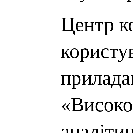
Центр к
користу
прилад
«Високо
аналіти