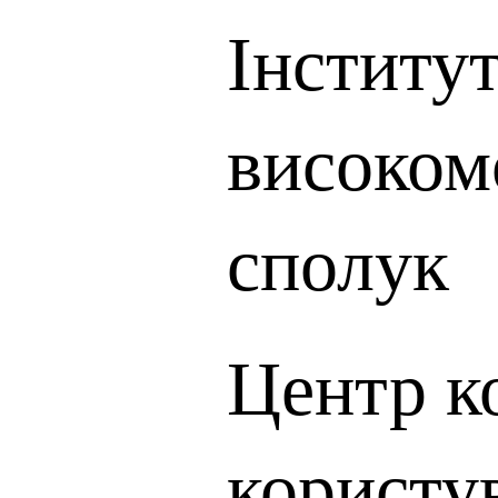
Інститут
високом
сполук
Центр к
користу