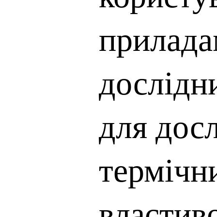
прилада
дослідн
для дос
термічн
властив