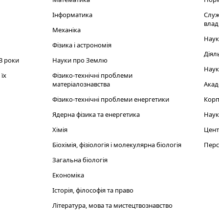
Інформатика
Служ
влад
Механіка
Наук
Фізика і астрономія
Діял
3 роки
Науки про Землю
Наук
їх
Фізико-технічні проблеми
матеріалознавства
Акад
Фізико-технічні проблеми енергетики
Корп
Ядерна фізика та енергетика
Наук
Хімія
Цент
Біохімія, фізіологія і молекулярна біологія
Перс
Загальна біологія
Економіка
Історія, філософія та право
Література, мова та мистецтвознавство