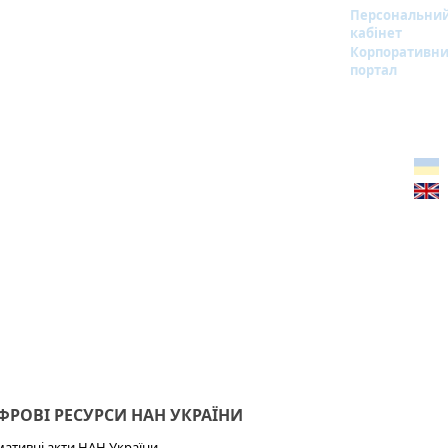
Персональни
кабінет
Корпоративн
портал
РОВІ РЕСУРСИ НАН УКРАЇНИ
ативні акти НАН України