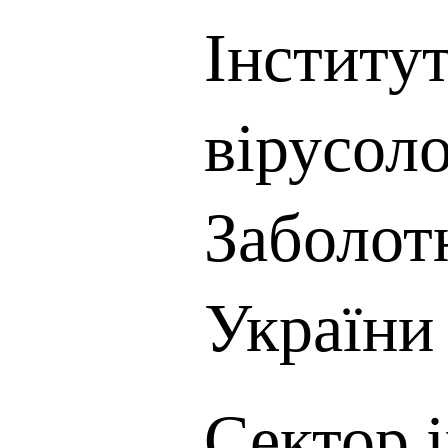
Інститут
вірусоло
Заболо
України
Сектор 