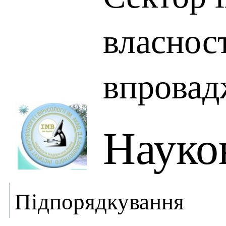
власност
впровад
Науко
Підпорядкування