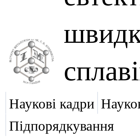
швидк
сплав
Наукові кадри
Науко
Підпорядкування