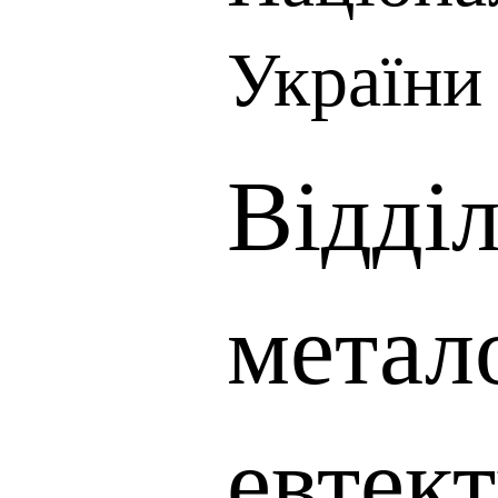
України
Відді
метал
евтект