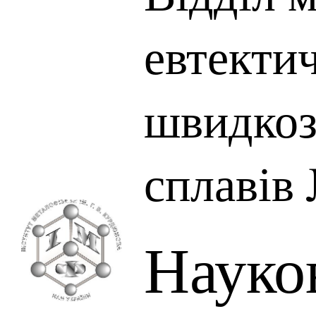
евтектич
швидкоз
сплавів
Науко