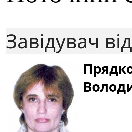
Завідувач від
Прядко
Волод