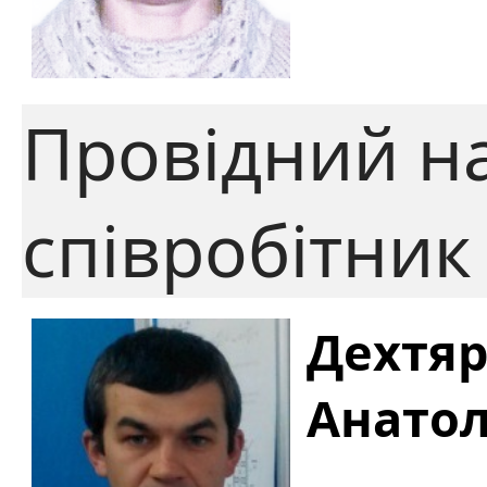
Провідний н
співробітник
Дехтя
Анато