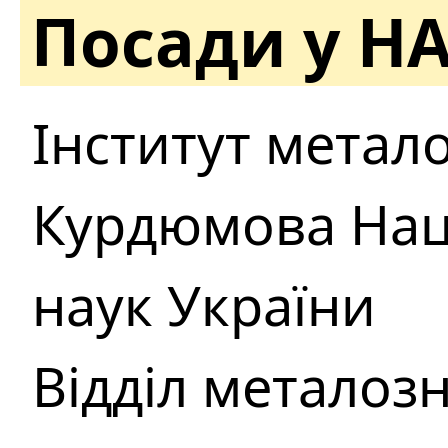
Посади у Н
Інститут металоф
Курдюмова Наці
наук України
Відділ металоз