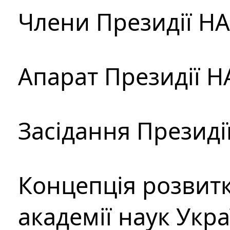
Члени Президії Н
Апарат Президії Н
Засідання Президі
Концепція розвитк
академії наук Укр