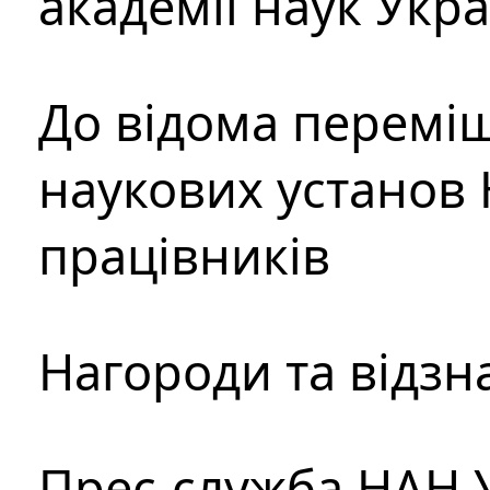
академії наук Укр
До відома перемі
наукових установ 
працівників
Нагороди та відзн
Прес-служба НАН 