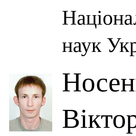
Націона
наук Ук
Носен
Вікто