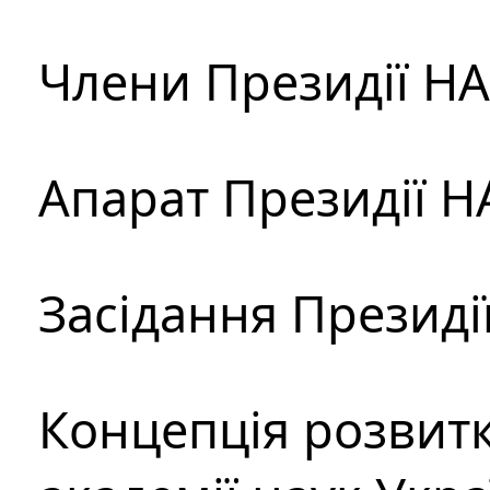
Члени Президії Н
Апарат Президії Н
Засідання Президі
Концепція розвитк