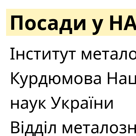
Посади у Н
Інститут металоф
Курдюмова Наці
наук України
Відділ металоз