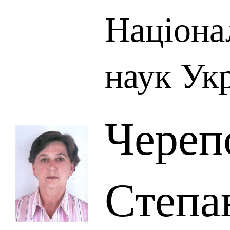
Націона
наук Ук
Череп
Степа