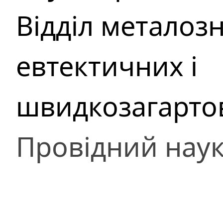
Відділ металоз
евтектичних і
швидкозагарто
Провідний наук