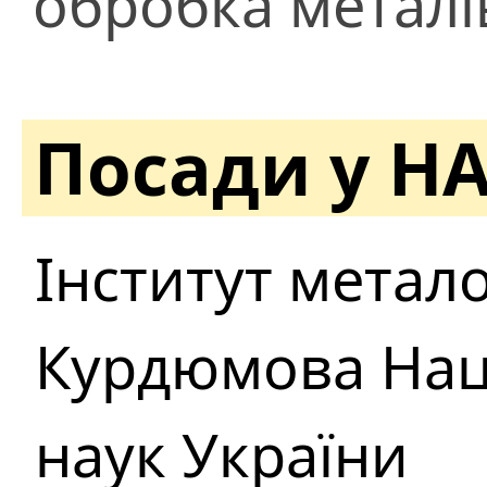
обробка металі
Посади у Н
Інститут металоф
Курдюмова Наці
наук України