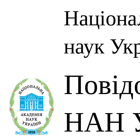
Націона
наук Ук
Повід
НАН У