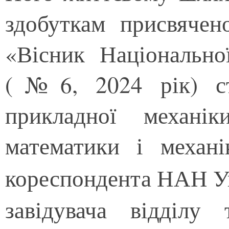
здобуткам присвячен
«Вісник Національно
(№6, 2024 рік) ста
прикладної механік
математики і механ
кореспондента НАН У
завідувача відділу