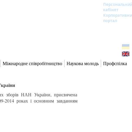
Персональни
кабінет
Корпоративн
портал
Міжнародне співробітництво
Наукова молодь
Профспілка
України
ьних зборів НАН України, присвячена
9-2014 роках і основним завданням