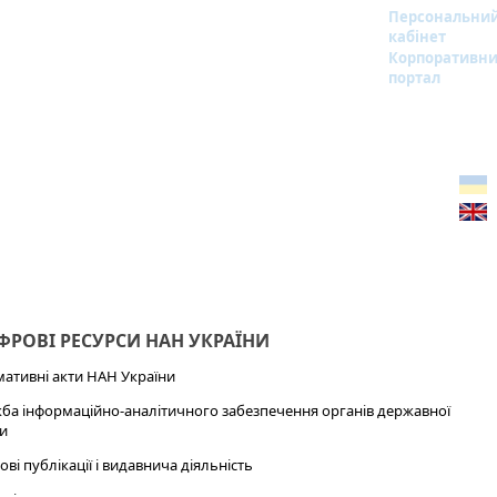
Персональни
кабінет
Корпоративн
портал
РОВІ РЕСУРСИ НАН УКРАЇНИ
ативні акти НАН України
ба інформаційно-аналітичного забезпечення органів державної
и
ові публікації і видавнича діяльність