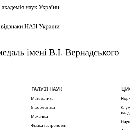
 академія наук України
 відзнаки НАН України
медаль імені В.І. Вернадського
ГАЛУЗІ НАУК
ЦИФ
Математика
Норм
Інформатика
Служ
влад
Механіка
Наук
Фізика і астрономія