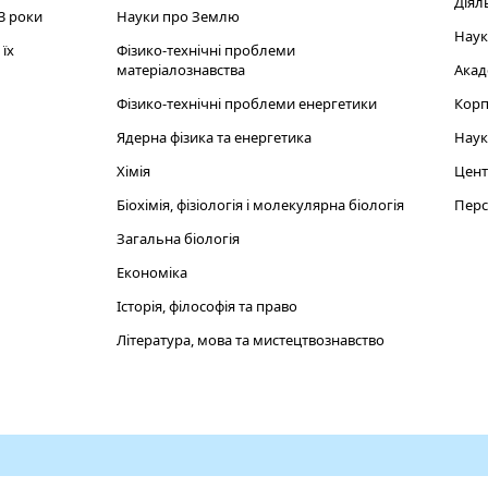
Діял
3 роки
Науки про Землю
Наук
їх
Фізико-технічні проблеми
матеріалознавства
Акад
Фізико-технічні проблеми енергетики
Корп
Ядерна фізика та енергетика
Наук
Хімія
Цент
Біохімія, фізіологія і молекулярна біологія
Перс
Загальна біологія
Економіка
Історія, філософія та право
Література, мова та мистецтвознавство