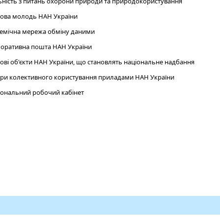
ьність з питань охорони природи та природокористування
ова молодь НАН України
емічна мережа обміну даними
оративна пошта НАН України
ові об'єкти НАН України, що становлять національне надбання
ри колективного користування приладами НАН України
ональний робочий кабінет