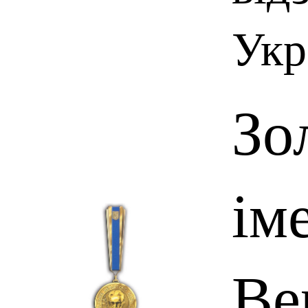
Укр
Зо
іме
Ве