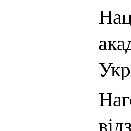
Нац
ака
Укр
Наг
від