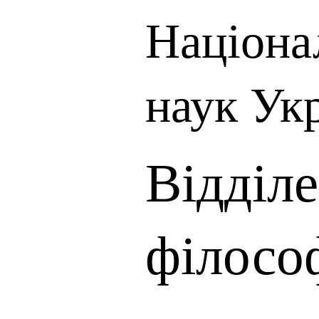
Націона
наук Ук
Відділе
філософ