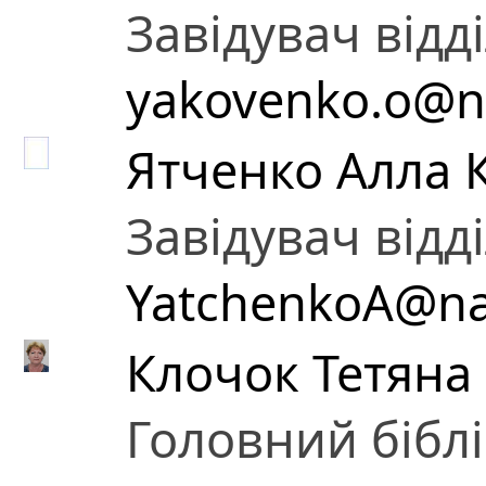
Завідувач відд
yakovenko.o@n
Ятченко Алла 
Завідувач відд
YatchenkoA@na
Клочок Тетяна 
Головний бібл