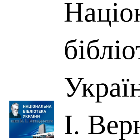
Націо
бібліо
Україн
І. Вер