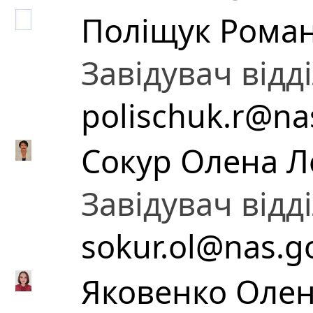
Поліщук Рома
Завідувач відд
polischuk.r@na
Сокур Олена Л
Завідувач відд
sokur.ol@nas.g
Яковенко Олен