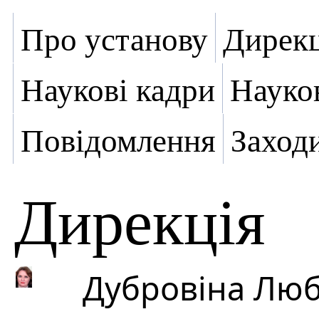
Про установу
Дирекц
Наукові кадри
Науко
Повідомлення
Заход
Дирекція
Дубровіна Люб