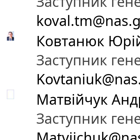
Заступник ген
koval.tm@nas.g
Ковтанюк Юрі
Заступник ген
Kovtaniuk@nas
Матвійчук Анд
Заступник ген
Matvijchuk@nas