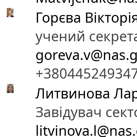
Горєва Віктор
учений секрет
goreva.v@nas.g
+38044524934
Литвинова Лар
Завідувач сект
litvinova.l@nas