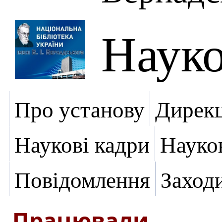
Науко
Про установу
Дирекц
Наукові кадри
Науко
Повідомлення
Заход
Працювали