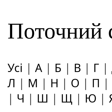
Поточний 
Усі
|
А
|
Б
|
В
|
Г
|
Л
|
М
|
Н
|
О
|
П
|
Ч
|
Ш
|
Щ
|
Ю
|