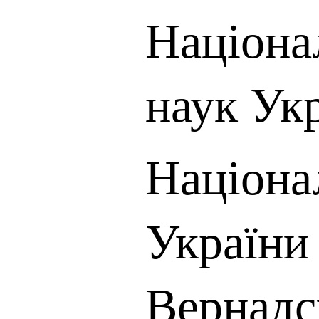
Націона
наук Ук
Націона
України 
Вернадс