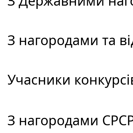
З Державними наг
З нагородами та в
Учасники конкурсі
З нагородами СРСР