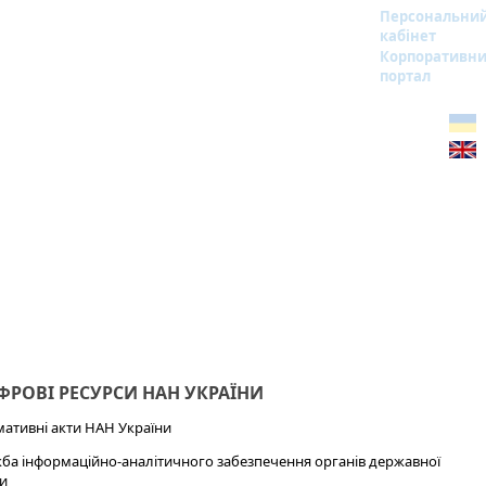
Персональни
кабінет
Корпоративн
портал
РОВІ РЕСУРСИ НАН УКРАЇНИ
ативні акти НАН України
ба інформаційно-аналітичного забезпечення органів державної
и