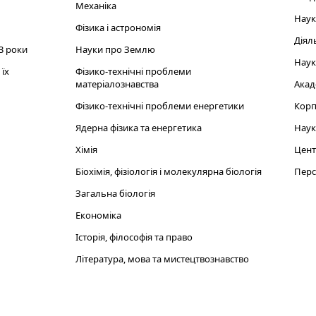
Механіка
Наук
Фізика і астрономія
Діял
3 роки
Науки про Землю
Наук
їх
Фізико-технічні проблеми
матеріалознавства
Акад
Фізико-технічні проблеми енергетики
Корп
Ядерна фізика та енергетика
Наук
Хімія
Цент
Біохімія, фізіологія і молекулярна біологія
Перс
Загальна біологія
Економіка
Історія, філософія та право
Література, мова та мистецтвознавство