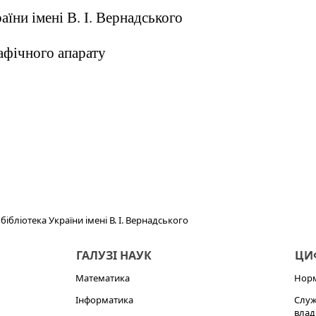
аїни імені В. І. Вернадського
афічного апарату
ібліотека України імені В. І. Вернадського
ГАЛУЗІ НАУК
ЦИФ
Математика
Норм
Інформатика
Служ
влад