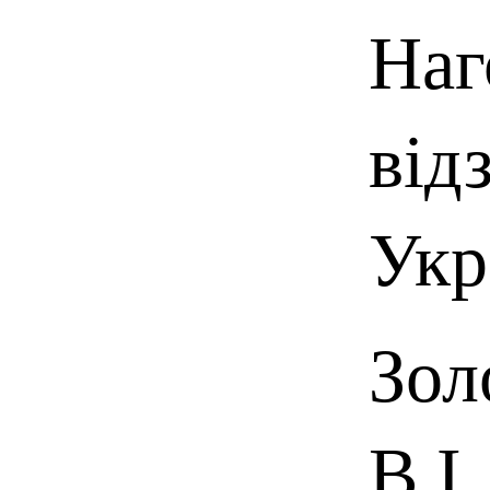
Наг
від
Укр
Зол
В.І