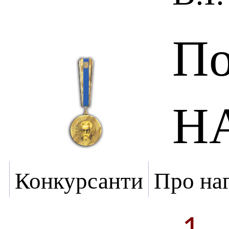
По
НА
Конкурсанти
Про на
1 -