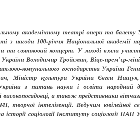
нальному академічному театрі опери та балету 
сті з нагоди 100-річчя Національної академії н
ни та святковий концерт. У заході взяли учас
України Володимир Гройсман, Віце-прем’єр-міні
тлово-комунального господарства України Генна
вич, Міністр культури України Євген Нищук
України з питань науки і освіти народний 
кі високопосадовці, а також представники вітчиз
ЗМІ, творчої інтелігенції. Ведучим ювілейної с
та історії соціології Інституту соціології НАН 