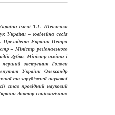
України імені Т.Г. Шевченка
аук України – ювілейна сесія
ть Президент України Петро
стр – Міністр регіонального
дій Зубко, Міністр освіти і
, перший заступник Голови
депутат України Олександр
няної та зарубіжної наукової
есії став провідний науковий
України доктор соціологічних