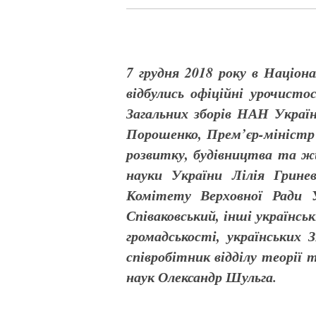
7 грудня 2018 року в Націо
відбулись офіційні урочисто
Загальних зборів НАН Украї
Порошенко, Прем’єр-міністр 
розвитку, будівництва та жи
науки України Лілія Грине
Комітету Верховної Ради 
Співаковський, інші українсь
громадськості, українських 
співробітник відділу теорії 
наук Олександр Шульга.