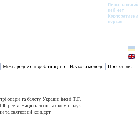
Персональни
кабінет
Корпоративн
портал
Міжнародне співробітництво
Наукова молодь
Профспілка
рі опери та балету України імені Т.Г.
00-річчя Національної академії наук
ни та святковий концерт