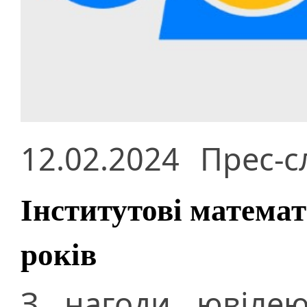
12.02.2024
Прес-с
Інститутові матема
років
З нагоди ювілею