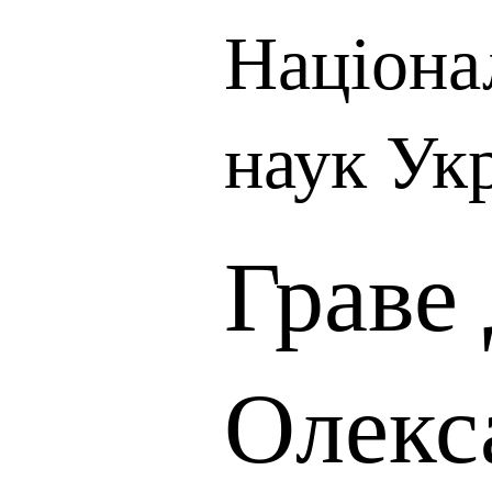
Націона
наук Ук
Граве
Олекс