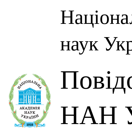
Націона
наук Ук
Повід
НАН У