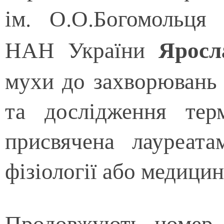
ім. О.О.Богомольця
Ярос
НАН України
мухи до захворювань 
та дослідження терм
присвячена лауреата
фізіології або медици
Продовжують номер с