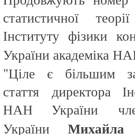
статистичної теорі
Інституту фізики к
України академіка Н
"Ціле є більшим з
стаття директора Ін
НАН України член
Михайл
України