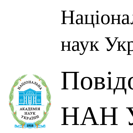
Націона
наук Ук
Повід
НАН У