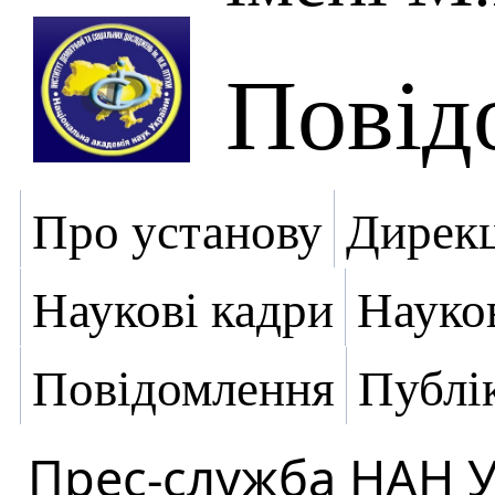
Повід
Про установу
Дирекц
Наукові кадри
Науко
Повідомлення
Публік
Прес-служба НАН 