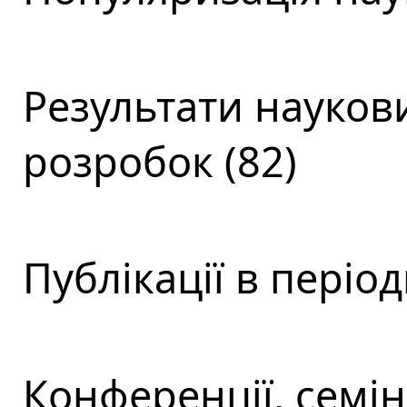
Результати наукови
розробок (82)
Публікації в періо
Конференції, семін