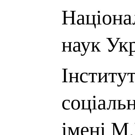
Націона
наук Ук
Інститут
соціаль
імені М