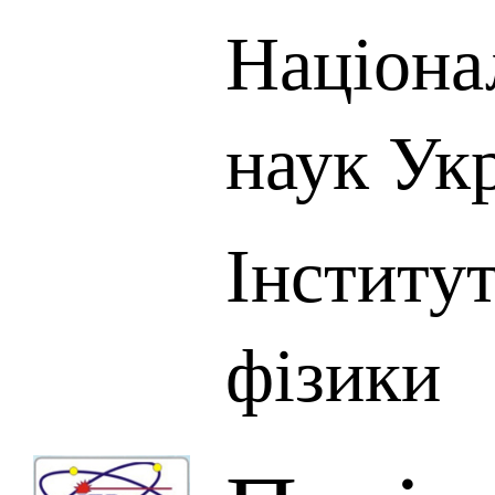
Націона
наук Ук
Інститу
фізики