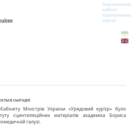
Персональни
кабінет
Корпоративн
раїни
портал
ється сьогодні
Кабінету Міністрів України «Урядовий кур’єр» було
туту сцинтиляційних матеріалів академіка Бориса
омедичній галузі.