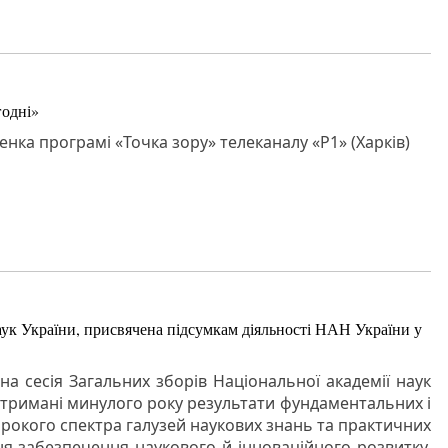
годні»
ка програмі «Точка зору» телеканалу «Р1» (Харків)
наук України, присвячена підсумкам діяльності НАН України у
чна сесія Загальних зборів Національної академії наук
 отримані минулого року результати фундаментальних і
рокого спектра галузей наукових знань та практичних
я забезпечення наукового й інноваційного розвитку,