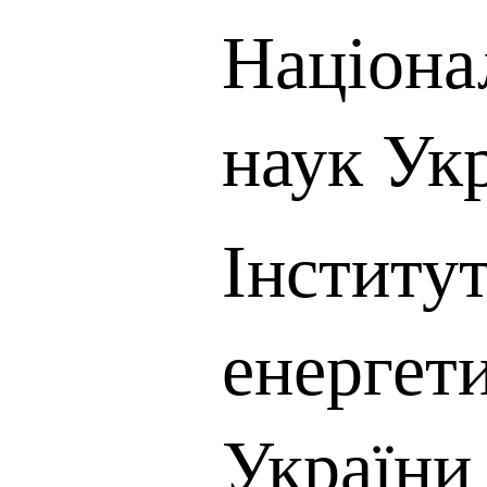
Націона
наук Ук
Інститу
енергет
України