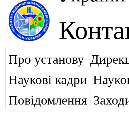
Конта
Про установу
Дирекц
Наукові кадри
Науко
Повідомлення
Заход