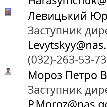
Harasymchuk@n
Левицький Юр
Заступник дир
Levytskyy@nas.
(032)-263-53-73
Мороз Петро 
Заступник дир
P.Moroz@nas.g