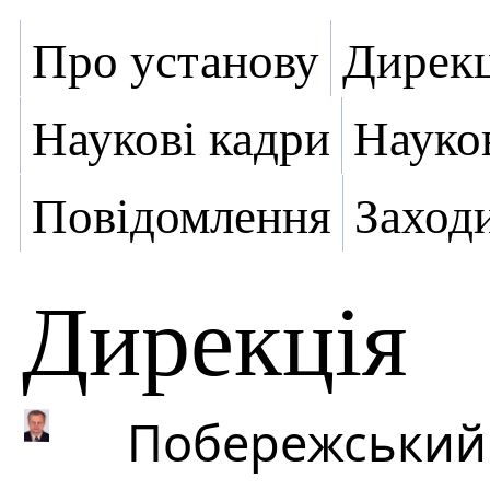
Про установу
Дирекц
Наукові кадри
Науко
Повідомлення
Заход
Дирекція
Побережський