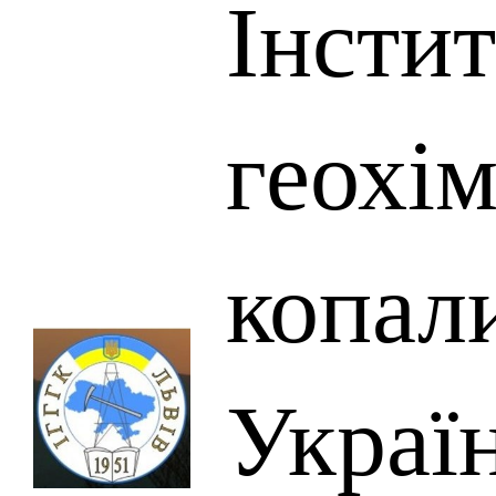
Інстит
геохім
копал
Украї