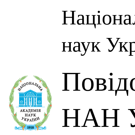
Націона
наук Ук
Повід
НАН У