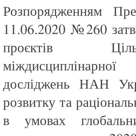
Розпорядженням Пр
11.06.2020 №260 затв
проєктів Ціль
міждисциплінарно
досліджень НАН Укр
розвитку та раціонал
в умовах глобальн