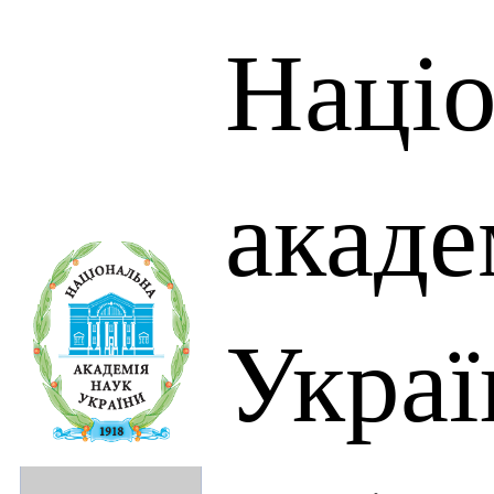
Націо
акаде
Украї