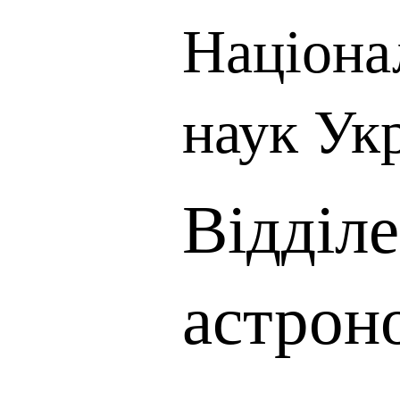
Націона
наук Ук
Відділе
астрон