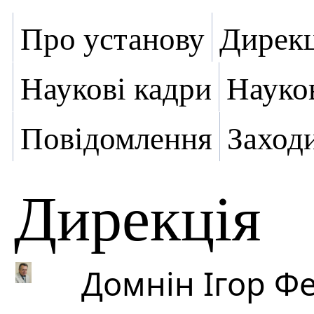
Про установу
Дирекц
Наукові кадри
Науко
Повідомлення
Заход
Дирекція
Домнін Ігор Ф