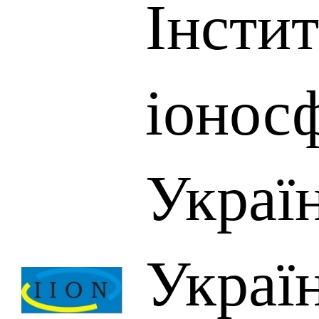
Інсти
іонос
Украї
Украї