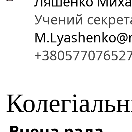
Ляшенко Миха
Учений секрет
M.Lyashenko@n
+38057707652
Колегіальн
Вчена рада