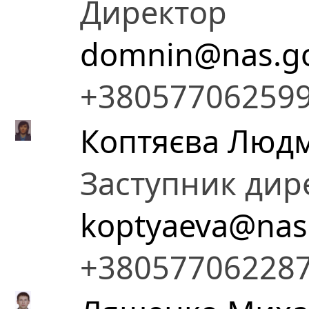
Директор
domnin@nas.go
+38057706259
Коптяєва Людм
Заступник дир
koptyaeva@nas
+38057706228