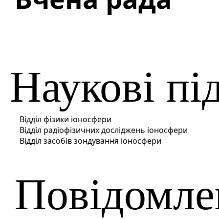
Наукові пі
Відділ фізики іоносфери
Відділ радіофізичних досліджень іоносфери
Відділ засобів зондування іоносфери
Повідомле