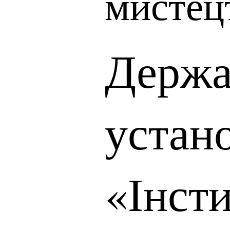
мистец
Держа
устан
«Інсти