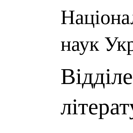
Націона
наук Ук
Відділ
літерат