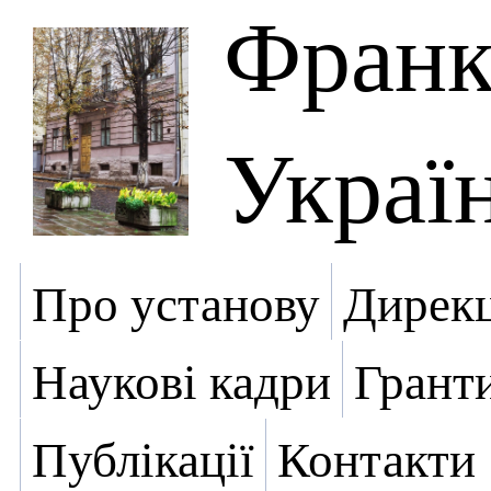
Фран
Украї
Про установу
Дирекц
Наукові кадри
Грант
Публікації
Контакти