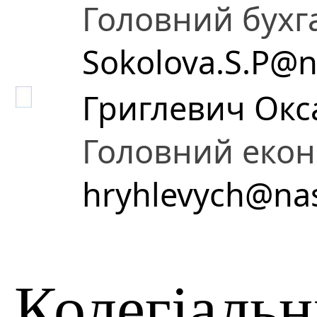
Головний бухг
Sokolova.S.P@n
Григлевич Окса
Головний екон
hryhlevych@nas
Колегіальн