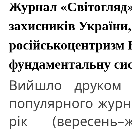
Журнал «Світогляд»
захисників України,
російськоцентризм 
фундаментальну си
Вийшло друком п
популярного журна
рік (вересень