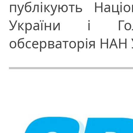
публікують Наці
України і Гол
обсерваторія НАН 