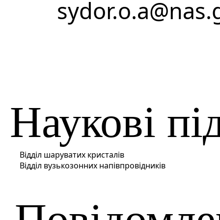
sydor.o.a@nas.
Наукові пі
Відділ шаруватих кристалів
Відділ вузькозонних напівпровідників
Повідомле