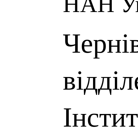
НАН У
Черні
відді
Інсти