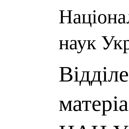
Націона
наук Ук
Відділ
матері