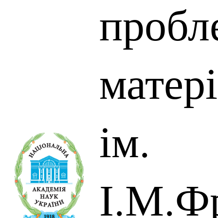
пробл
матер
ім.
І.М.Ф