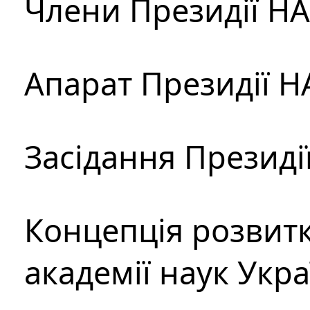
Члени Президії Н
Апарат Президії Н
Засідання Президі
Концепція розвитк
академії наук Укр