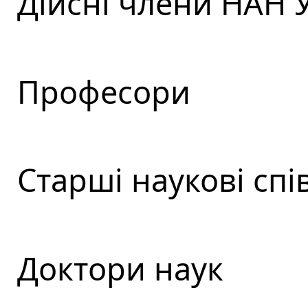
Дійсні члени НАН 
Професори
Старші наукові спі
Доктори наук