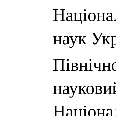
Націона
наук Ук
Північн
наукови
Націона