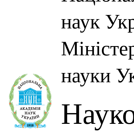
наук Укр
Міністер
науки У
Науко