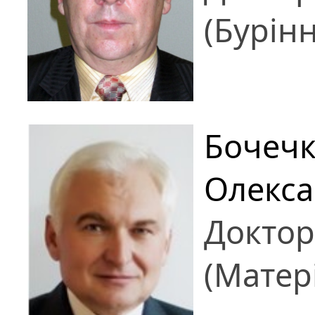
(Бурін
Бочечк
Олекс
Доктор
(Матер