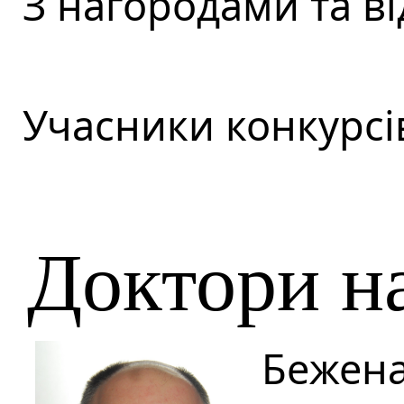
З нагородами та в
Учасники конкурсі
Доктори н
Бежен