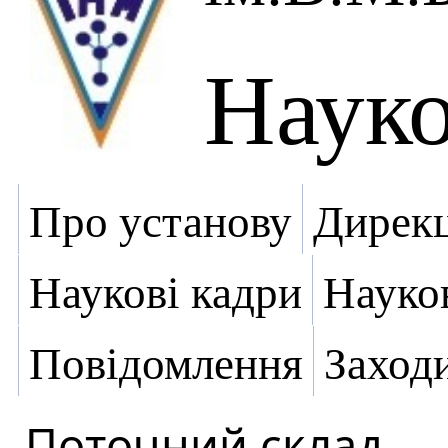
Науко
Про установу
Дирекц
Наукові кадри
Науко
Повідомлення
Заход
Поточний склад