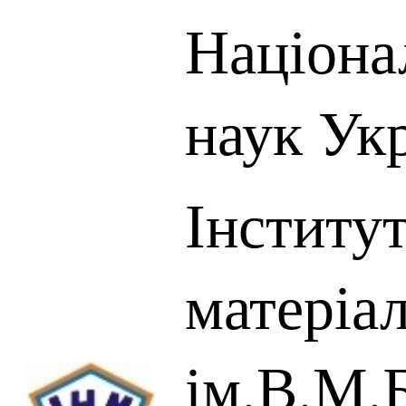
Націона
наук Ук
Інститу
матеріал
ім.В.М.