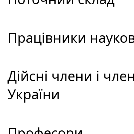
Працівники науков
Дійсні члени і чл
України
Професори