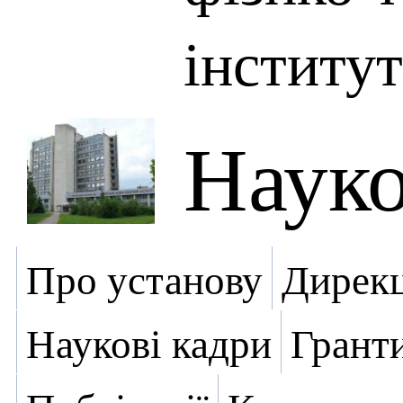
інститут
Науко
Про установу
Дирекц
Наукові кадри
Грант