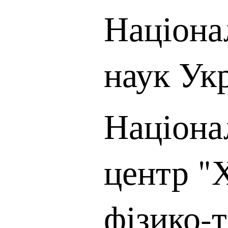
Націона
наук Ук
Націона
центр "
фізико-