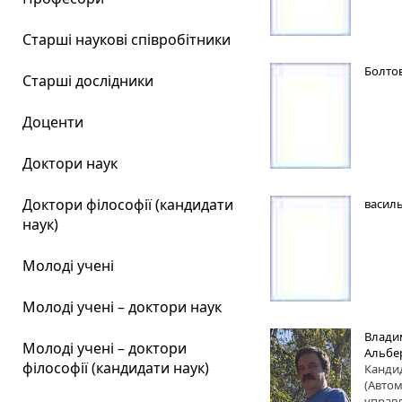
Старші наукові співробітники
Болто
Старші дослідники
Доценти
Доктори наук
Доктори філософії (кандидати
васил
наук)
Молоді учені
Молоді учені – доктори наук
Влади
Молоді учені – доктори
Альбе
філософії (кандидати наук)
Канди
(Автом
управл