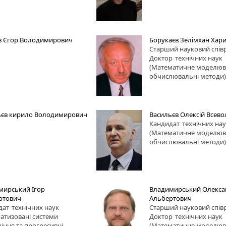
в Єгор Володимирович
Борукаєв Зелімхан Хар
Старший науковий спів
Доктор
технічних наук
(Математичне моделюв
обчислювальні методи)
ьєв кирило Володимирович
Васильєв Олексій Всев
Кандидат
технічних на
(Математичне моделюв
обчислювальні методи)
мирський Ігор
Владимирський Олекса
ртович
Альбертович
дат
технічних наук
Старший науковий спів
атизовані системи
Доктор
технічних наук
іння та прогресивні
(Математичне моделюв