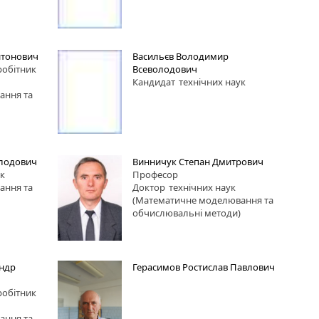
итонович
Васильєв Володимир
робітник
Всеволодович
Кандидат
технічних наук
ання та
олодович
Винничук Степан Дмитрович
ук
Професор
ання та
Доктор
технічних наук
(Математичне моделювання та
обчислювальні методи)
ндр
Герасимов Ростислав Павлович
робітник
ання та