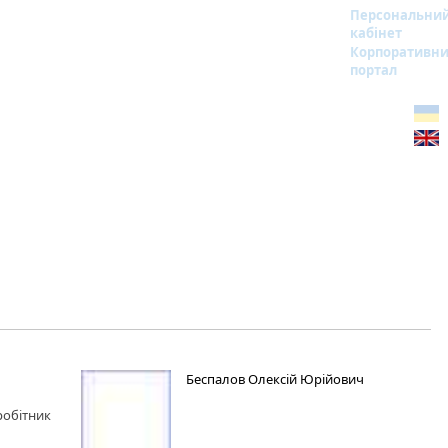
Персональни
кабінет
Корпоративн
портал
Беспалов Олексій Юрійович
робітник