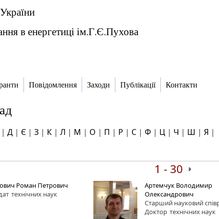
 України
ння в енергетиці ім.Г.Є.Пухова
ранти
Повідомлення
Заходи
Публікації
Контакти
ад
|
Д
|
Є
|
З
|
К
|
Л
|
М
|
О
|
П
|
Р
|
С
|
Ф
|
Ц
|
Ч
|
Ш
|
Я
|
1 - 30
ович Роман Петрович
Артемчук Володимир
дат
технічних наук
Олександрович
Старший науковий спів
Доктор
технічних наук