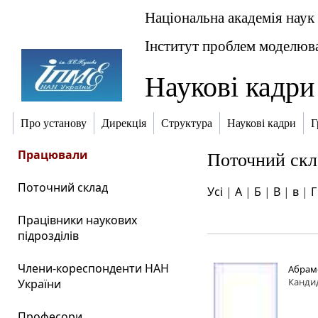
Національна академія наук
Інститут проблем моделюва
Наукові кадри
Про установу
Дирекція
Структура
Наукові кадри
Г
Працювали
Поточний скл
Поточний склад
Усі
|
А
|
Б
|
В
|
в
|
Г
Працівники наукових
підрозділів
Члени-кореспонденти НАН
Абрам
Канди
України
Професори