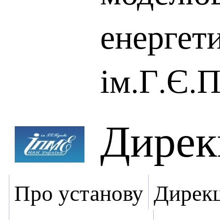
енергет
ім.Г.Є.
Дирек
Про установу
Дирекц