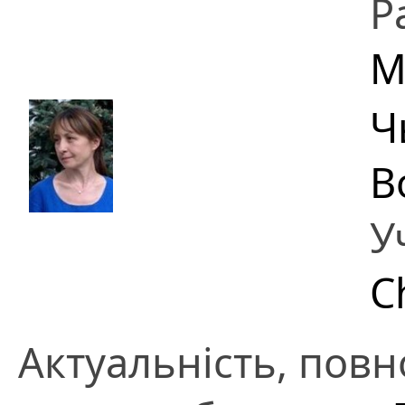
Р
M
Ч
В
У
C
Актуальність, повно