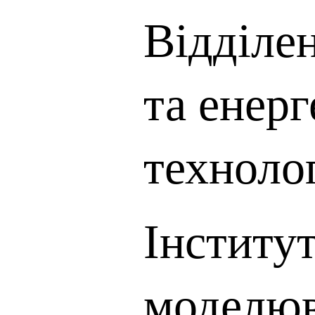
Відділе
та енер
техноло
Інститу
моделюв