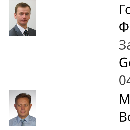
Г
Ф
З
G
0
М
В