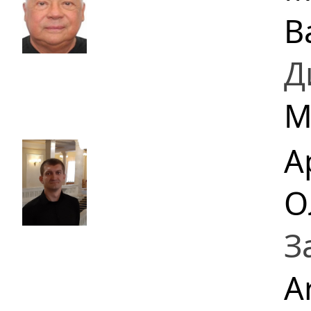
В
Д
M
А
О
З
A