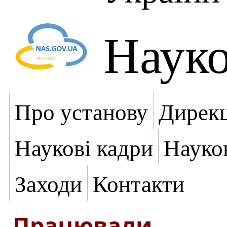
Науко
Про установу
Дирекц
Наукові кадри
Науко
Заходи
Контакти
Працювали