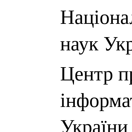
Націона
наук Ук
Центр п
інформ
України