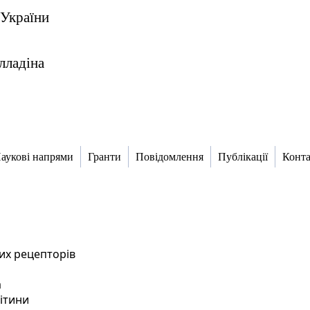
 України
алладіна
аукові напрями
Гранти
Повідомлення
Публікації
Конт
них рецепторів
а
літини