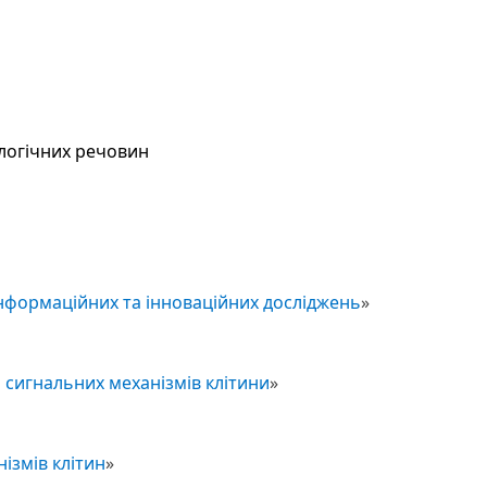
логічних речовин
інформаційних та інноваційних досліджень
»
іл сигнальних механізмів клітини
»
нізмів клітин
»