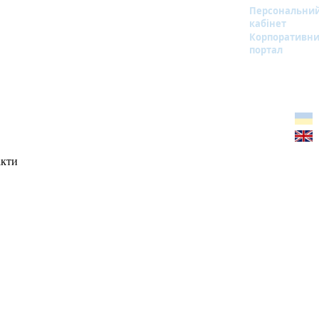
Персональни
кабінет
Корпоративн
портал
акти