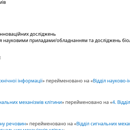
мів
 інноваційних досліджень
я науковими приладами/обладнанням та досліджень біо
и
ехнічної інформації
» перейменовано на «
Відділ науково-
нальних механізмів клітини
» перейменовано на «
4. Відд
міну речовин
» перейменовано на «
Відділ сигнальних меха