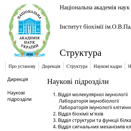
Національна академія наук
Інститут біохімії ім.О.В.П
Структура
Про установу
Дирекція
Структура
Наукові кадри
Н
Дирекція
Наукові підрозділи
Наукові
1. Відділ молекулярної імунології
підрозділи
Лабораторія імунобіології
Лабораторія імунології клітин
2. Відділ біохімії м'язів
3. Відділ структури та функції білк
4. Відділ сигнальних механізмів к