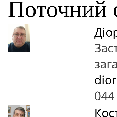
Поточний 
Діо
Зас
заг
dio
044
Кос