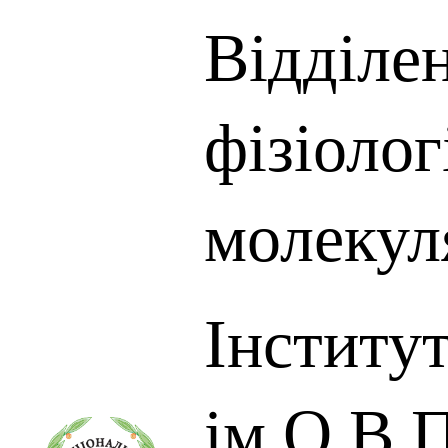
Відділен
фізіологі
молекуля
Інститут
ім.О.В.