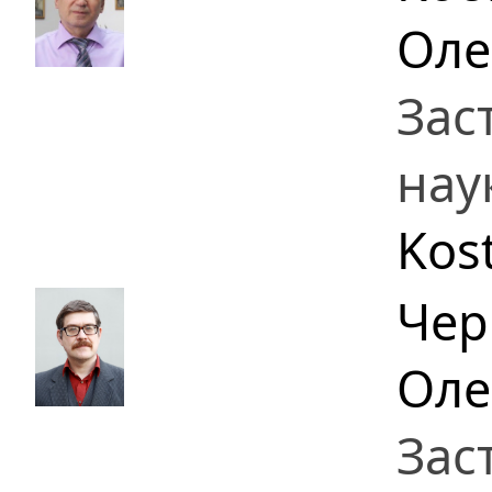
Оле
Зас
нау
Kos
Чер
Оле
Зас