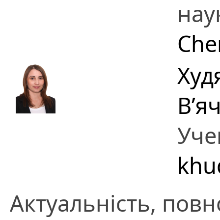
нау
Che
Худ
В’я
Уче
khu
Актуальність, повно