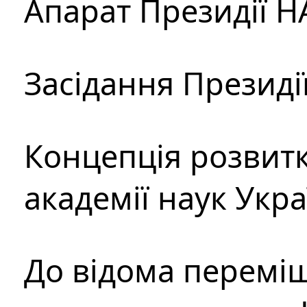
Апарат Президії Н
Засідання Президі
Концепція розвитк
академії наук Укр
До відома перемі