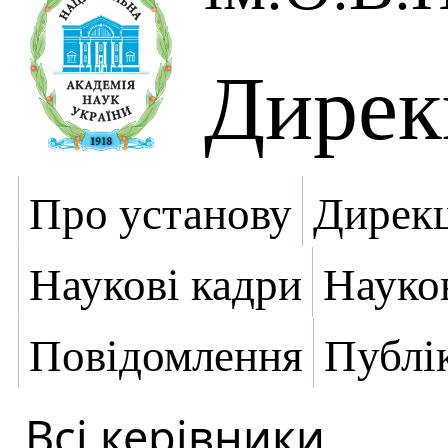
Дирек
Про установу
Дирекц
Наукові кадри
Науко
Повідомлення
Публік
Всі керівники