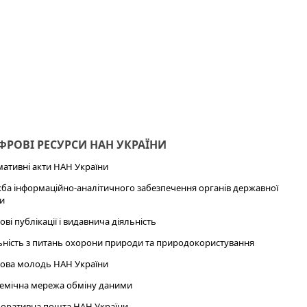
РОВІ РЕСУРСИ НАН УКРАЇНИ
ативні акти НАН України
ба інформаційно-аналітичного забезпечення органів державної
и
ові публікації і видавнича діяльність
ьність з питань охорони природи та природокористування
ова молодь НАН України
емічна мережа обміну даними
оративна пошта НАН України