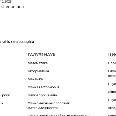
.12.2023
 Степанівна
хімії ім.О.В.Палладіна
ГАЛУЗІ НАУК
ЦИФ
Математика
Норм
Інформатика
Служ
влад
Механіка
Наук
Фізика і астрономія
Діял
3 роки
Науки про Землю
Наук
їх
Фізико-технічні проблеми
матеріалознавства
Акад
Фізико-технічні проблеми енергетики
Корп