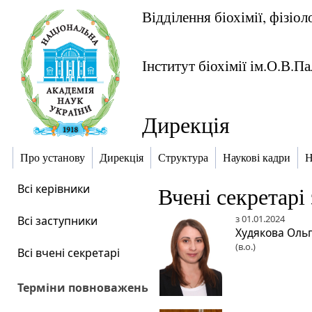
Відділення біохімії, фізіол
Інститут біохімії ім.О.В.П
Дирекція
Про установу
Дирекція
Структура
Наукові кадри
Н
Всі керівники
Вчені секретарі
з 01.01.2024
Всі заступники
Худякова Ольг
(в.о.)
Всі вчені секретарі
Терміни повноважень