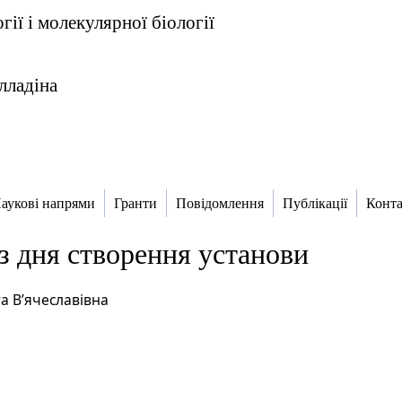
огії і молекулярної біології
алладіна
аукові напрями
Гранти
Повідомлення
Публікації
Конт
 з дня створення установи
а В’ячеславівна