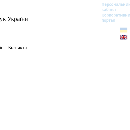
Персональни
кабінет
Корпоративн
аук України
портал
ї
Контакти