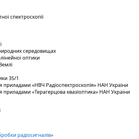
тної спектроскопії
ї
природних середовищах
елінейної оптики
Землі
ики 35/1
я приладами «НВЧ Радіоспектроскопія» НАН України
я приладами «Терагерцова квазіоптика» НАН України
и
обробки радіосигналів
»