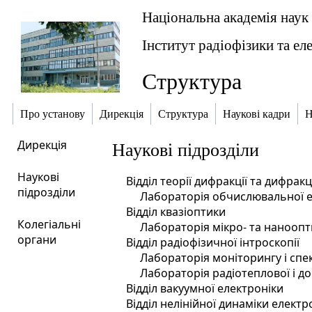
Національна академія наук
Інститут радіофізики та ел
Структура
Про установу
Дирекція
Структура
Наукові кадри
Н
Дирекція
Наукові підрозділи
Наукові
Відділ теорії дифракції та дифрак
підрозділи
Лабораторія обчислювальної е
Відділ квазіоптики
Колегіальні
Лабораторія мікро- та наноопт
органи
Відділ радіофізичної інтроскопії
Лабораторія моніторингу і спе
Лабораторія радіотеплової і до
Відділ вакуумної електроніки
Відділ нелінійної динаміки елект