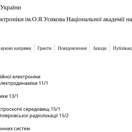
 України
ектроніки ім.О.Я.Усикова Національної академії н
аукові напрями
Гранти
Повідомлення
Заходи
Публікаці
ційної електроніки
лектродинаміки 11/1
ики 13/1
ктроскопії середовищ 15/1
плеровської радіолокації 15/2
ронних систем