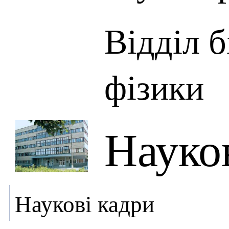
Відділ б
фізики
Науко
Наукові кадри