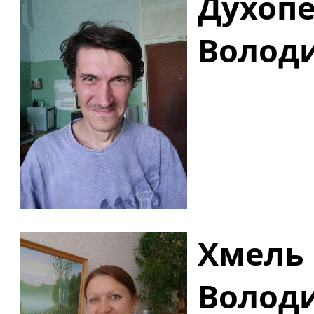
Духопе
Волод
Хмель 
Волод