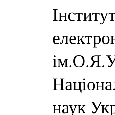
Інститут
електро
ім.О.Я.
Націона
наук Ук