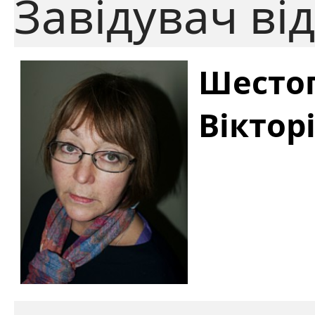
Завідувач ві
Шестоп
Віктор