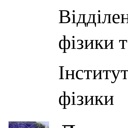
Відділе
фізики 
Інститу
фізики