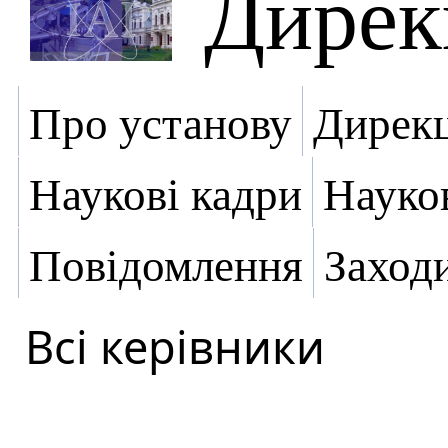
Дирек
Про установу
Дирекц
Наукові кадри
Науко
Повідомлення
Заход
Всі керівники