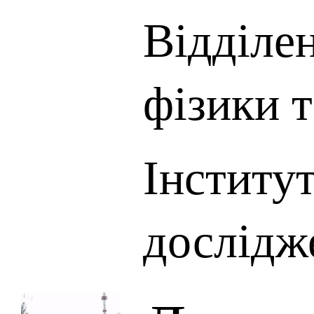
Відділе
фізики 
Інститу
дослідж