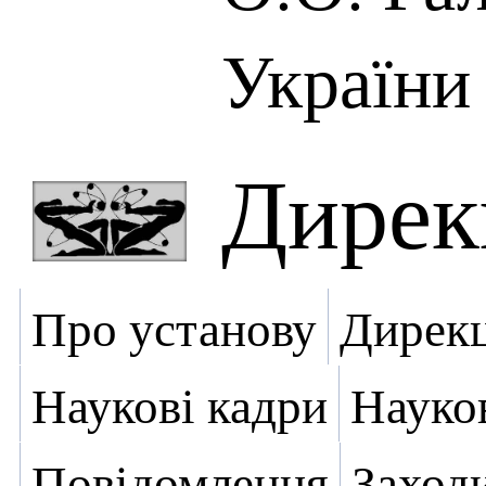
України
Дирек
Про установу
Дирекц
Наукові кадри
Науко
Повідомлення
Заход