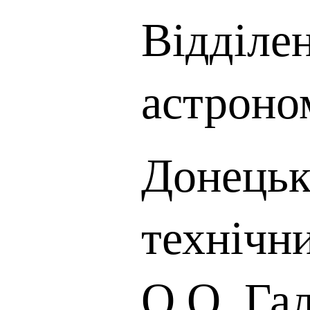
Відділен
астроно
Донецьк
технічни
О.О. Га