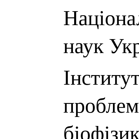
Націона
наук Ук
Інститу
проблем
біофізи